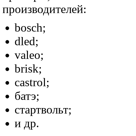
производителей:
​bosch;
​dled;
​valeo;
​brisk;
​castrol;
​батэ;
​стартвольт;
​и др.