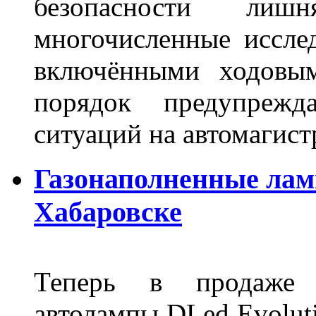
безопасности лиш
многочисленные исслед
включёнными ходовым
порядок предупрежд
ситуаций на автомагист
Газонаполненные лам
Хабаровске
Теперь в продаже п
автолампы DLed Evoluti