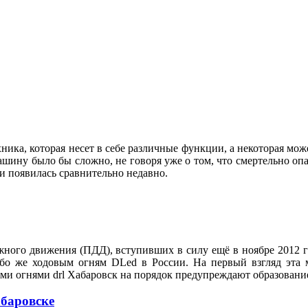
ника, которая несет в себе различные функции, а некоторая мож
машину было бы сложно, не говоря уже о том, что смертельно о
е и появилась сравнительно недавно.
ого движения (ПДД), вступивших в силу ещё в ноябре 2012 год
бо же ходовым огням DLed в России. На первый взгляд эта м
ми огнями drl Хабаровск на порядок предупреждают образовани
абаровске