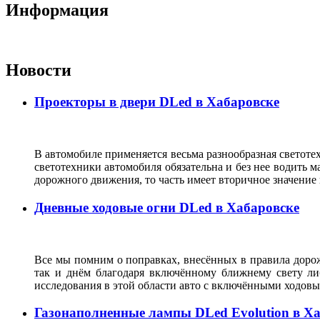
Информация
Новости
Проекторы в двери DLed в Хабаровске
В автомобиле применяется весьма разнообразная светотех
светотехники автомобиля обязательна и без нее водить 
дорожного движения, то часть имеет вторичное значени
Дневные ходовые огни DLed в Хабаровске
Все мы помним о поправках, внесённых в правила дорожн
так и днём благодаря включённому ближнему свету ли
исследования в этой области авто с включёнными ходовы
Газонаполненные лампы DLed Evolution в Х