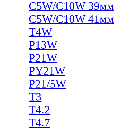
C5W/C10W 39мм
C5W/C10W 41мм
T4W
P13W
P21W
PY21W
P21/5W
T3
T4.2
T4.7