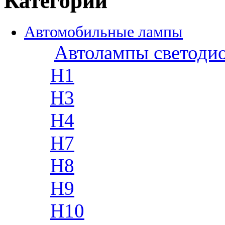
Категории
Автомобильные лампы
Автолампы светоди
H1
H3
H4
H7
H8
H9
H10