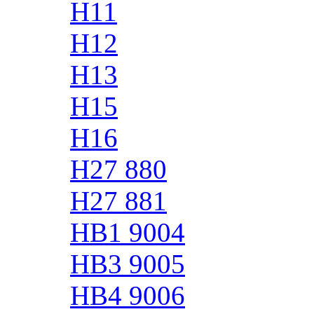
H11
H12
H13
H15
H16
H27 880
H27 881
HB1 9004
HB3 9005
HB4 9006