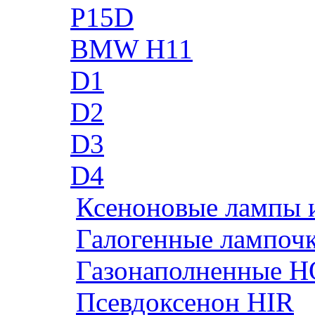
P15D
BMW H11
D1
D2
D3
D4
Ксеноновые лампы 
Галогенные лампоч
Газонаполненные H
Псевдоксенон HIR