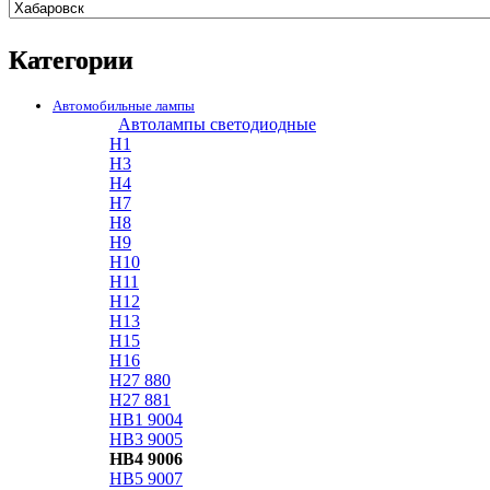
Категории
Автомобильные лампы
Автолампы светодиодные
H1
H3
H4
H7
H8
H9
H10
H11
H12
H13
H15
H16
H27 880
H27 881
HB1 9004
HB3 9005
HB4 9006
HB5 9007