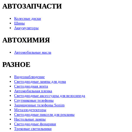
АВТОЗАПЧАСТИ
Колесные диски
Шины
Аккумуляторы
АВТОХИМИЯ
Автомобильные масла
РАЗНОЕ
Видеонаблюдение
Светодиодные лампы для дома
Светодиодная лента
Автомобильная пленка
Светодиодные аксессуары для велосипеда
Спутниковые телефоны
Защищенные телефоны Sonim
Металлодетекторы
Светодиодные пиксели для рекламы
Настольные лампы
Светодиодные фонарики
Трековые светильники