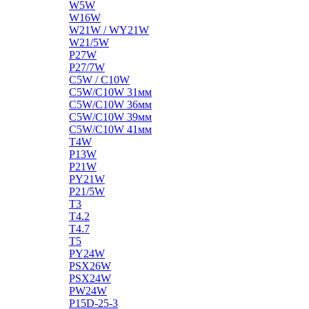
W5W
W16W
W21W / WY21W
W21/5W
P27W
P27/7W
C5W / C10W
C5W/C10W 31мм
C5W/C10W 36мм
C5W/C10W 39мм
C5W/C10W 41мм
T4W
P13W
P21W
PY21W
P21/5W
T3
T4.2
T4.7
T5
PY24W
PSX26W
PSX24W
PW24W
P15D-25-3