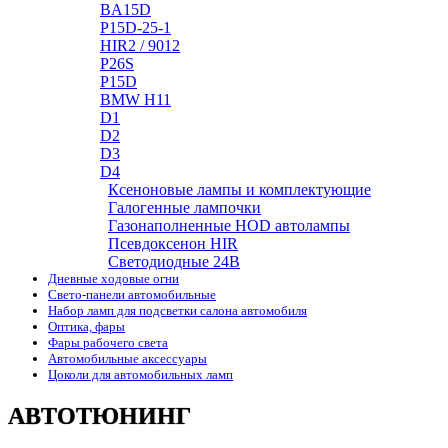
BA15D
P15D-25-1
HIR2 / 9012
P26S
P15D
BMW H11
D1
D2
D3
D4
Ксеноновые лампы и комплектующие
Галогенные лампочки
Газонаполненные HOD автолампы
Псевдоксенон HIR
Cветодиодные 24B
Дневные ходовые огни
Свето-панели автомобильные
Набор ламп для подсветки салона автомобиля
Оптика, фары
Фары рабочего света
Автомобильные аксессуары
Цоколи для автомобильных ламп
АВТОТЮНИНГ