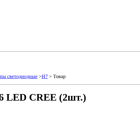
пы светодиодные
>
H7
> Товар
6 LED CREE (2шт.)