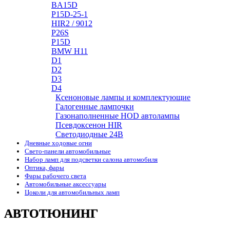
BA15D
P15D-25-1
HIR2 / 9012
P26S
P15D
BMW H11
D1
D2
D3
D4
Ксеноновые лампы и комплектующие
Галогенные лампочки
Газонаполненные HOD автолампы
Псевдоксенон HIR
Cветодиодные 24B
Дневные ходовые огни
Свето-панели автомобильные
Набор ламп для подсветки салона автомобиля
Оптика, фары
Фары рабочего света
Автомобильные аксессуары
Цоколи для автомобильных ламп
АВТОТЮНИНГ