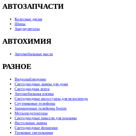
АВТОЗАПЧАСТИ
Колесные диски
Шины
Аккумуляторы
АВТОХИМИЯ
Автомобильные масла
РАЗНОЕ
Видеонаблюдение
Светодиодные лампы для дома
Светодиодная лента
Автомобильная пленка
Светодиодные аксессуары для велосипеда
Спутниковые телефоны
Защищенные телефоны Sonim
Металлодетекторы
Светодиодные пиксели для рекламы
Настольные лампы
Светодиодные фонарики
Трековые светильники