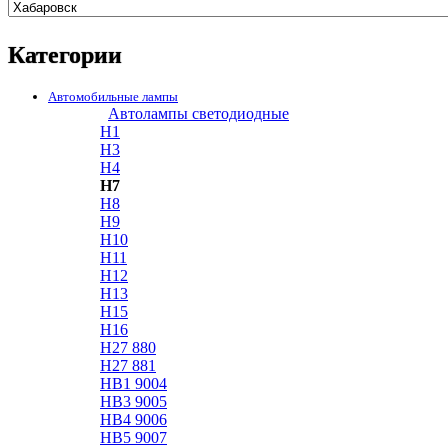
Категории
Автомобильные лампы
Автолампы светодиодные
H1
H3
H4
H7
H8
H9
H10
H11
H12
H13
H15
H16
H27 880
H27 881
HB1 9004
HB3 9005
HB4 9006
HB5 9007