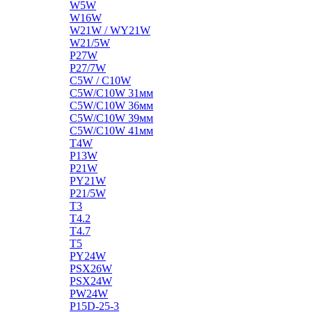
W5W
W16W
W21W / WY21W
W21/5W
P27W
P27/7W
C5W / C10W
C5W/C10W 31мм
C5W/C10W 36мм
C5W/C10W 39мм
C5W/C10W 41мм
T4W
P13W
P21W
PY21W
P21/5W
T3
T4.2
T4.7
T5
PY24W
PSX26W
PSX24W
PW24W
P15D-25-3