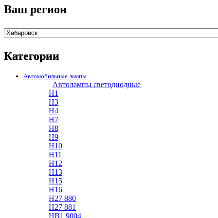
Ваш регион
Категории
Автомобильные лампы
Автолампы светодиодные
H1
H3
H4
H7
H8
H9
H10
H11
H12
H13
H15
H16
H27 880
H27 881
HB1 9004