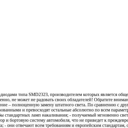
иодами типа SMD2323, производителем которых является общеиз
ненно, не может не радовать своих обладателей! Обратите внима
ачение – полноценную замену штатного света. По сравнению с д
вованными и превосходят остальные абсолютно по всем параметр
ы стандартных ламп накаливания; - получаемый мгновенно свет
тор и бортовую систему автомобиля, что не приведет к преждевре
а; - они отвечают всем требованиям и европейским стандартам,