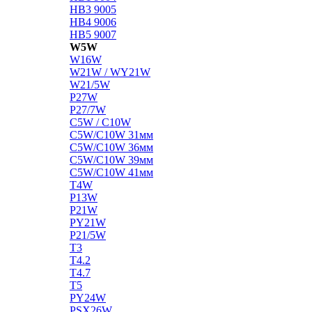
HB3 9005
HB4 9006
HB5 9007
W5W
W16W
W21W / WY21W
W21/5W
P27W
P27/7W
C5W / C10W
C5W/C10W 31мм
C5W/C10W 36мм
C5W/C10W 39мм
C5W/C10W 41мм
T4W
P13W
P21W
PY21W
P21/5W
T3
T4.2
T4.7
T5
PY24W
PSX26W