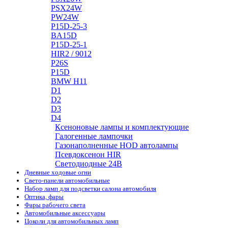
PSX24W
PW24W
P15D-25-3
BA15D
P15D-25-1
HIR2 / 9012
P26S
P15D
BMW H11
D1
D2
D3
D4
Ксеноновые лампы и комплектующие
Галогенные лампочки
Газонаполненные HOD автолампы
Псевдоксенон HIR
Cветодиодные 24B
Дневные ходовые огни
Свето-панели автомобильные
Набор ламп для подсветки салона автомобиля
Оптика, фары
Фары рабочего света
Автомобильные аксессуары
Цоколи для автомобильных ламп