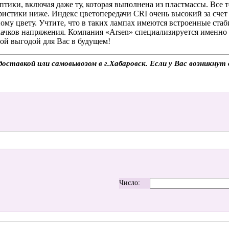
тики, включая даже ту, которая выполнена из пластмассы. Все 
еристики ниже. Индекс цветопередачи CRI очень высокий за сче
ному цвету. Учтите, что в таких лампах имеются встроенные ста
качков напряжения. Компания «Arsen» специализируется именно
ой выгодой для Вас в будущем!
тавкой или самовывозом в г.Хабаровск. Если у Вас возникнут в
Число: