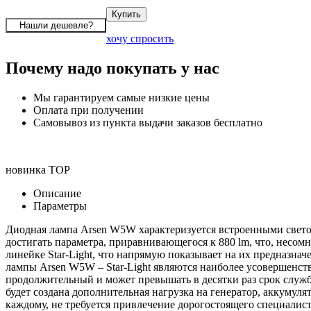
хочу спросить
Почему надо покупать у нас
Мы гарантируем самые низкие цены
Оплата при получении
Самовывоз из пункта выдачи заказов бесплатно
новинка
TOP
Описание
Параметры
Диодная лампа Arsen W5W характеризуется встроенными светод
достигать параметра, приравнивающегося к 880 lm, что, несом
линейке Star-Light, что напрямую показывает на их предназн
лампы Arsen W5W – Star-Light являются наиболее усовершенст
продолжительный и может превышать в десятки раз срок служб
будет создана дополнительная нагрузка на генератор, аккумуля
каждому, не требуется привлечение дорогостоящего специалист