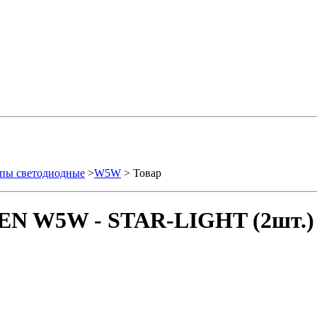
пы светодиодные
>
W5W
> Товар
SEN W5W - STAR-LIGHT (2шт.)