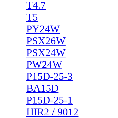
T4.7
T5
PY24W
PSX26W
PSX24W
PW24W
P15D-25-3
BA15D
P15D-25-1
HIR2 / 9012