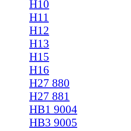
H10
H11
H12
H13
H15
H16
H27 880
H27 881
HB1 9004
HB3 9005