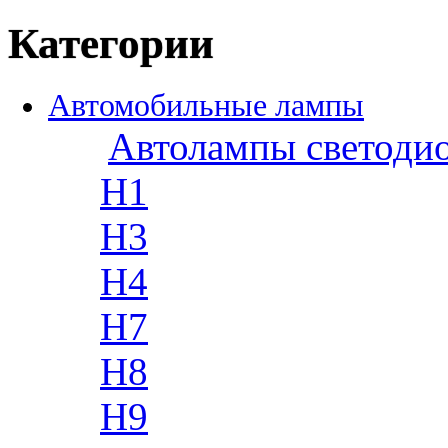
Категории
Автомобильные лампы
Автолампы светоди
H1
H3
H4
H7
H8
H9