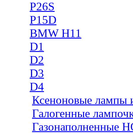
P26S
P15D
BMW H11
D1
D2
D3
D4
Ксеноновые лампы 
Галогенные лампоч
Газонаполненные H