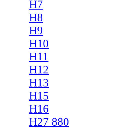
H7
H8
H9
H10
H11
H12
H13
H15
H16
H27 880