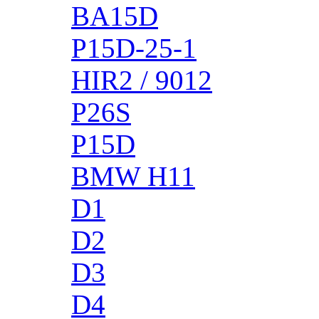
BA15D
P15D-25-1
HIR2 / 9012
P26S
P15D
BMW H11
D1
D2
D3
D4