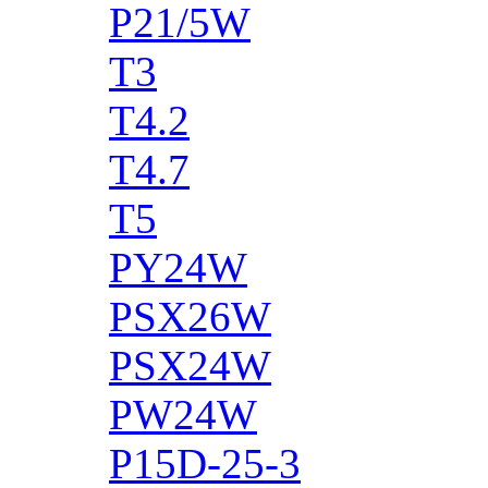
P21/5W
T3
T4.2
T4.7
T5
PY24W
PSX26W
PSX24W
PW24W
P15D-25-3