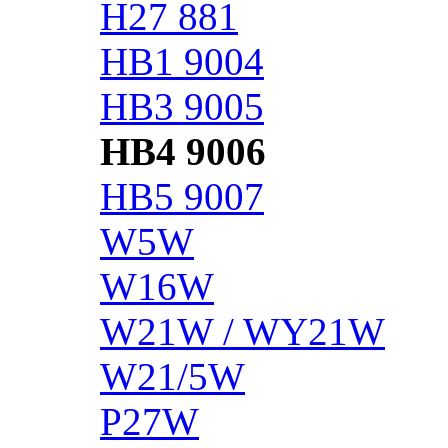
H27 881
HB1 9004
HB3 9005
HB4 9006
HB5 9007
W5W
W16W
W21W / WY21W
W21/5W
P27W