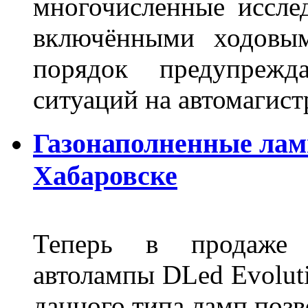
многочисленные исслед
включёнными ходовым
порядок предупрежд
ситуаций на автомагист
Газонаполненные лам
Хабаровске
Теперь в продаже п
автолампы DLed Evoluti
данного типа ламп поз