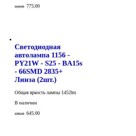
775.00
1550.00
Светодиодная
автолампа 1156 -
PY21W - S25 - BA15s
- 66SMD 2835+
Линза (2шт.)
Общая яркость лампы 1452lm
В наличии
645.00
1290.00