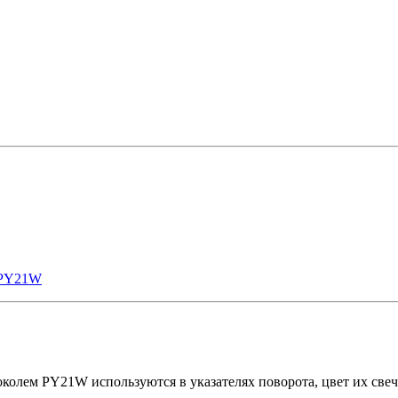
PY21W
колем PY21W используются в указателях поворота, цвет их све