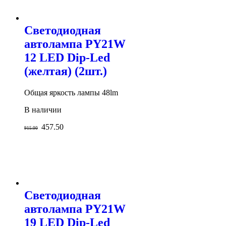
Светодиодная
автолампа PY21W
12 LED Dip-Led
(желтая) (2шт.)
Общая яркость лампы 48lm
В наличии
457.50
915.00
Светодиодная
автолампа PY21W
19 LED Dip-Led