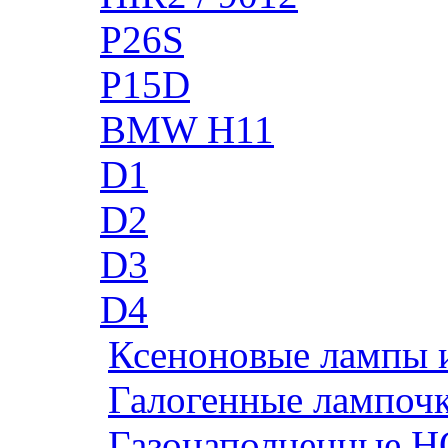
P26S
P15D
BMW H11
D1
D2
D3
D4
Ксеноновые лампы 
Галогенные лампоч
Газонаполненные H