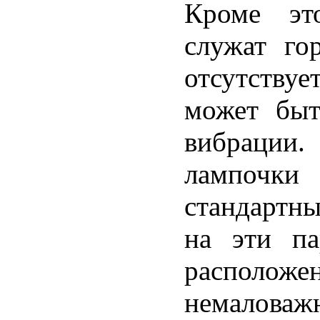
Кроме эт
служат го
отсутству
может быт
вибрации
лампочк
стандартны
на эти па
расположе
немалова