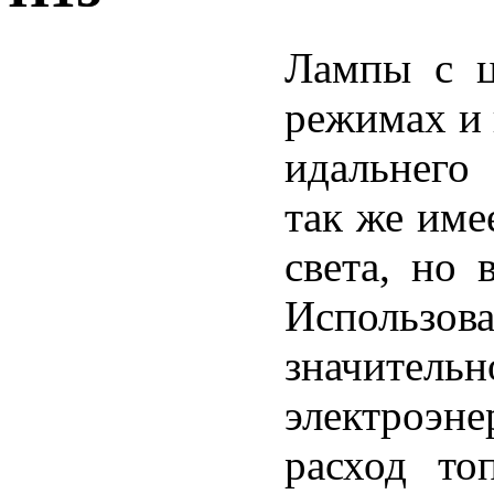
Лампы с ц
режимах и 
идальнего
так же име
света, но 
Использов
значител
электроэне
расход то