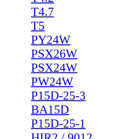
T4.7
T5
PY24W
PSX26W
PSX24W
PW24W
P15D-25-3
BA15D
P15D-25-1
HIR2 / 9012