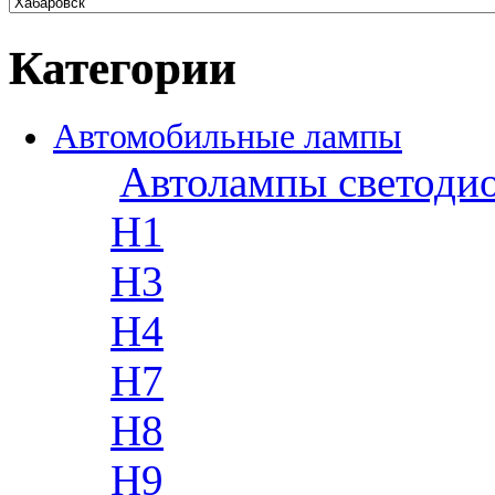
Категории
Автомобильные лампы
Автолампы светоди
H1
H3
H4
H7
H8
H9