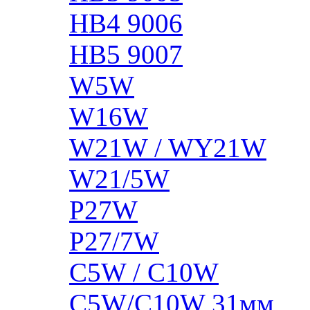
HB4 9006
HB5 9007
W5W
W16W
W21W / WY21W
W21/5W
P27W
P27/7W
C5W / C10W
C5W/C10W 31мм