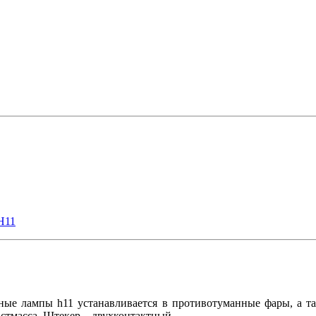
H11
ые лампы h11 устанавливается в противотуманные фары, а так
астмасса. Штекер – двухконтактный.