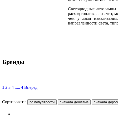
Светодиодные автолампы п
расход топлива, а значит,
чем у ламп накаливания
направленности света, тип
Бренды
1
2
3
4
..... 4
Вперед
Сортировать: