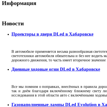
Информация
Новости
Проекторы в двери DLed в Хабаровске
В автомобиле применяется весьма разнообразная светотех
светотехники автомобиля обязательна и без нее водить 
дорожного движения, то часть имеет вторичное значени
Дневные ходовые огни DLed в Хабаровске
Все мы помним о поправках, внесённых в правила дорожн
так и днём благодаря включённому ближнему свету ли
исследования в этой области авто с включёнными ходовы
Газонаполненные лампы DLed Evolution в Х