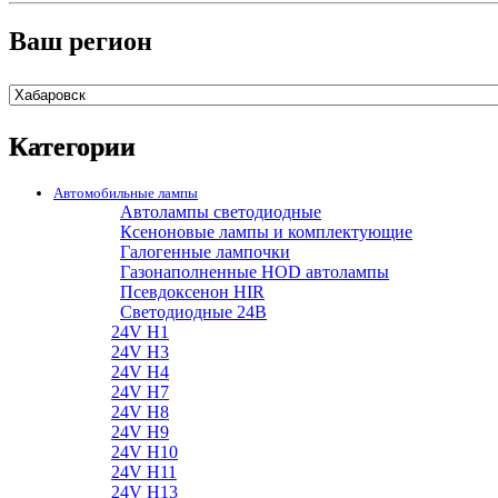
Ваш регион
Категории
Автомобильные лампы
Автолампы светодиодные
Ксеноновые лампы и комплектующие
Галогенные лампочки
Газонаполненные HOD автолампы
Псевдоксенон HIR
Cветодиодные 24B
24V H1
24V H3
24V H4
24V H7
24V H8
24V H9
24V H10
24V H11
24V H13