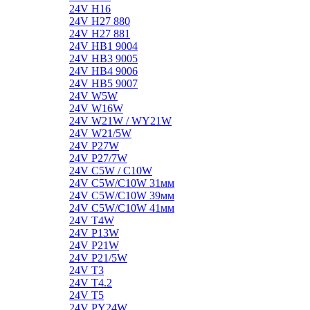
24V H16
24V H27 880
24V H27 881
24V HB1 9004
24V HB3 9005
24V HB4 9006
24V HB5 9007
24V W5W
24V W16W
24V W21W / WY21W
24V W21/5W
24V P27W
24V P27/7W
24V C5W / C10W
24V C5W/C10W 31мм
24V C5W/C10W 39мм
24V C5W/C10W 41мм
24V T4W
24V P13W
24V P21W
24V P21/5W
24V T3
24V T4.2
24V T5
24V PY24W