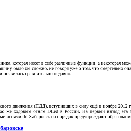
ника, которая несет в себе различные функции, а некоторая мож
машину было бы сложно, не говоря уже о том, что смертельно о
е и появилась сравнительно недавно.
ого движения (ПДД), вступивших в силу ещё в ноябре 2012 год
бо же ходовым огням DLed в России. На первый взгляд эта м
ми огнями drl Хабаровск на порядок предупреждают образовани
абаровске