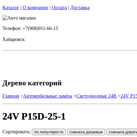
Каталог
|
О компании
|
Оплата
|
Доставка
Телефон: +7(908)911-66-15
Хабаровск
Дерево категорий
Главная
>
Автомобильные лампы
>
Cветодиодные 24B
>
24V P1
24V P15D-25-1
Сортировать: