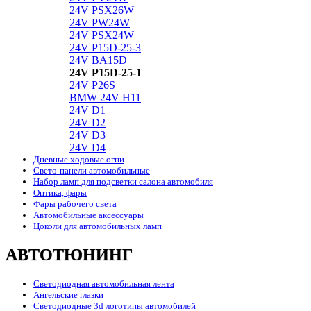
24V PSX26W
24V PW24W
24V PSX24W
24V P15D-25-3
24V BA15D
24V P15D-25-1
24V P26S
BMW 24V H11
24V D1
24V D2
24V D3
24V D4
Дневные ходовые огни
Свето-панели автомобильные
Набор ламп для подсветки салона автомобиля
Оптика, фары
Фары рабочего света
Автомобильные аксессуары
Цоколи для автомобильных ламп
АВТОТЮНИНГ
Светодиодная автомобильная лента
Ангельские глазки
Светодиодные 3d логотипы автомобилей