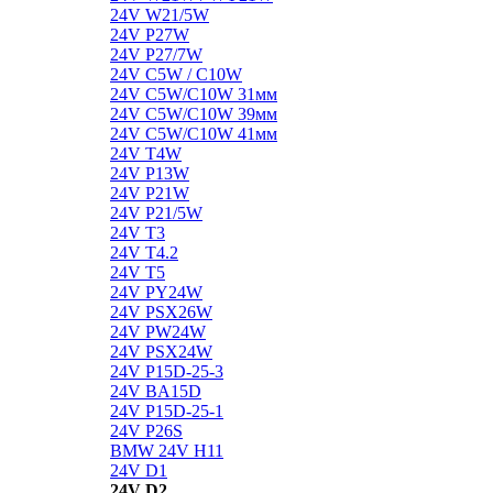
24V W21/5W
24V P27W
24V P27/7W
24V C5W / C10W
24V C5W/C10W 31мм
24V C5W/C10W 39мм
24V C5W/C10W 41мм
24V T4W
24V P13W
24V P21W
24V P21/5W
24V T3
24V T4.2
24V T5
24V PY24W
24V PSX26W
24V PW24W
24V PSX24W
24V P15D-25-3
24V BA15D
24V P15D-25-1
24V P26S
BMW 24V H11
24V D1
24V D2