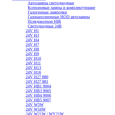
Автолампы светодиодные
Ксеноновые лампы и комплектующие
Галогенные лампочки
Газонаполненные HOD автолампы
Псевдоксенон HIR
Cветодиодные 24B
24V H1
24V H3
24V H4
24V H7
24V H8
24V H9
24V H10
24V H11
24V H13
24V H16
24V H27 880
24V H27 881
24V HB1 9004
24V HB3 9005
24V HB4 9006
24V HB5 9007
24V W5W
24V W16W
24V W21W / WY21W