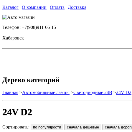
Каталог
|
О компании
|
Оплата
|
Доставка
Телефон: +7(908)911-66-15
Хабаровск
Дерево категорий
Главная
>
Автомобильные лампы
>
Cветодиодные 24B
>
24V D2
24V D2
Сортировать: