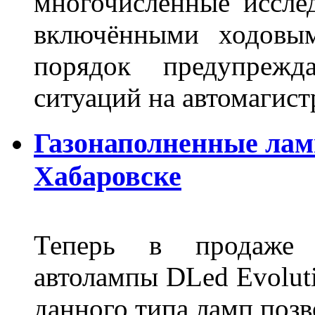
многочисленные исслед
включёнными ходовым
порядок предупрежд
ситуаций на автомагист
Газонаполненные лам
Хабаровске
Теперь в продаже п
автолампы DLed Evoluti
данного типа ламп поз