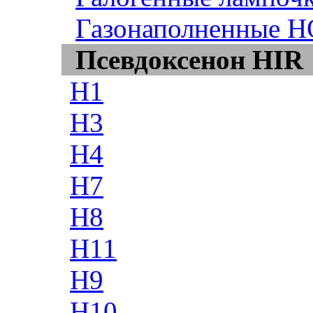
Газонаполненные H
Псевдоксенон HIR
H1
H3
H4
H7
H8
H11
H9
H10