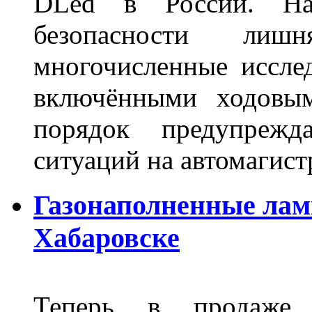
DLed в России. На
безопасности лиш
многочисленные исслед
включёнными ходовым
порядок предупрежд
ситуаций на автомагист
Газонаполненные лам
Хабаровске
Теперь в продаже п