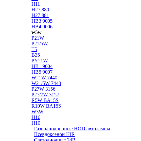
H11
H27 880
H27 881
HB3 9005
HB4 9006
w5w
P21W
P21/5W
T5
B35
PY21W
HB1 9004
HB5 9007
W21W 7440
W21/5W 7443
P27W 3156
P27/7W 3157
R5W BA15S
R10W BA15S
W3W
H16
H10
Газонаполненные HOD автолампы
Псевдоксенон HIR
Cветодиодные 24B